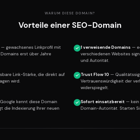
WARUM DIESE DOMAIN?
Vorteile einer SEO-Domain
— gewachsenes Linkprofil mit
1 verweisende Domains
— ec
e Domains erst über Jahre
verschiedenen Websites sign
und Autorität.
are Link-Stärke, die direkt auf
Trust Flow 10
— Qualitätssign
ragen wird.
Vertrauenswürdigkeit der ver
widerspiegelt.
Google kennt diese Domain
Sofort einsatzbereit
— kein
gt die Indexierung Ihrer neuen
Domain-Autorität. Starten S