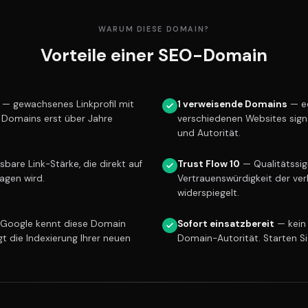
WARUM DIESE DOMAIN?
Vorteile einer SEO-Domain
— gewachsenes Linkprofil mit
1 verweisende Domains
— ec
e Domains erst über Jahre
verschiedenen Websites sign
und Autorität.
are Link-Stärke, die direkt auf
Trust Flow 10
— Qualitätssign
ragen wird.
Vertrauenswürdigkeit der ver
widerspiegelt.
Google kennt diese Domain
Sofort einsatzbereit
— kein
gt die Indexierung Ihrer neuen
Domain-Autorität. Starten S