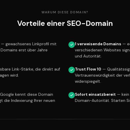
WARUM DIESE DOMAIN?
Vorteile einer SEO-Domain
— gewachsenes Linkprofil mit
1 verweisende Domains
— ec
e Domains erst über Jahre
verschiedenen Websites sign
und Autorität.
are Link-Stärke, die direkt auf
Trust Flow 10
— Qualitätssign
ragen wird.
Vertrauenswürdigkeit der ver
widerspiegelt.
Google kennt diese Domain
Sofort einsatzbereit
— kein
gt die Indexierung Ihrer neuen
Domain-Autorität. Starten S